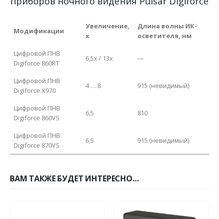
приборов ночного видения Pulsar Digiforce
Увеличение,
Длина волны ИК-
Модификации
x
осветителя, нм
Цифровой ПНВ
6,5x / 13x
—
Digiforce 860RT
Цифровой ПНВ
4 … 8
915 (невидимый)
Digiforce X970
Цифровой ПНВ
6,5
810
Digiforce 860VS
Цифровой ПНВ
6,5
915 (невидимый)
Digiforce 870VS
ВАМ ТАКЖЕ БУДЕТ ИНТЕРЕСНО…