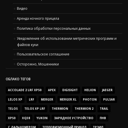
Видео
Аренда ночного прицела
Политика обработки персональных данных
Уведомление об использовании метрических программ и
файлов куки
Пользовательское соглашение
Осторожно, Мошенники
ОБЛАКО ТЕГОВ
ACCOLADE 2 LRF XP50
APEX
DIGISIGHT
HELION
JAEGER
LELOS XP
LRF
MERGER
MERGER XL
PHOTON
PULSAR
TELOS
TELOS XP LRF
THERMION
THERMION 2
TRAIL
XP50
XQ38
YUKON
ЗАРЯДНОЕ УСТРОЙСТВО
ПНВ
С ДАЛЬНОМЕРОМ
ТЕПЛОВИЗИОННЫЙ ПРИЦЕЛ
ТРЭИЛ