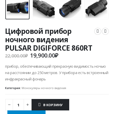
Цифровой прибор
ночного видения
PULSAR DIGIFORCE 860RT
Первоначальная
Текущая
19,900.00
₽
22,000.00
₽
цена
цена:
составляла
19,900.00₽.
прибор, обеспечивающий прекрасную видимость ночью
22,000.00₽.
на расстоянии до 250 метров. У прибора есть встроенный
инфракрасный фонарь
Категория:
Монокуляры ночного видения
В КОРЗИНУ