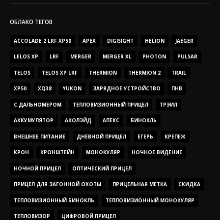
ОБЛАКО ТЕГОВ
ACCOLADE 2 LRF XP50
APEX
DIGISIGHT
HELION
JAEGER
LELOS XP
LRF
MERGER
MERGER XL
PHOTON
PULSAR
TELOS
TELOS XP LRF
THERMION
THERMION 2
TRAIL
XP50
XQ38
YUKON
ЗАРЯДНОЕ УСТРОЙСТВО
ПНВ
С ДАЛЬНОМЕРОМ
ТЕПЛОВИЗИОННЫЙ ПРИЦЕЛ
ТРЭИЛ
АККУМУЛЯТОР
АКОЛЭЙД
АПЕКС
БИНОКЛЬ
ВНЕШНЕЕ ПИТАНИЕ
ДНЕВНОЙ ПРИЦЕЛ
ЕГЕРЬ
КРЕПЕЖ
КРОН
КРОНШТЕЙН
МОНОКУЛЯР
НОЧНОЕ ВИДЕНИЕ
НОЧНОЙ ПРИЦЕЛ
ОПТИЧЕСКИЙ ПРИЦЕЛ
ПРИЦЕЛ ДЛЯ ЗАГОННОЙ ОХОТЫ
ПРИЦЕЛЬНАЯ МЕТКА
СКИДКА
ТЕПЛОВИЗИОННЫЙ БИНОКЛЬ
ТЕПЛОВИЗИОННЫЙ МОНОКУЛЯР
ТЕПЛОВИЗОР
ЦИФРОВОЙ ПРИЦЕЛ