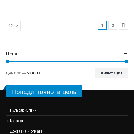
1
2
Цена
Цена:
0₽
—
590,000₽
Фильтрация
Минимальная
Максимальная
цена
цена
Попади точно в цель
Пульсар-Оптик
Каталог
Доставка и оплата