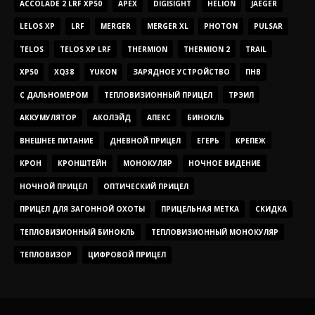
ACCOLADE 2 LRF XP50
APEX
DIGISIGHT
HELION
JAEGER
LELOS XP
LRF
MERGER
MERGER XL
PHOTON
PULSAR
TELOS
TELOS XP LRF
THERMION
THERMION 2
TRAIL
XP50
XQ38
YUKON
ЗАРЯДНОЕ УСТРОЙСТВО
ПНВ
С ДАЛЬНОМЕРОМ
ТЕПЛОВИЗИОННЫЙ ПРИЦЕЛ
ТРЭИЛ
АККУМУЛЯТОР
АКОЛЭЙД
АПЕКС
БИНОКЛЬ
ВНЕШНЕЕ ПИТАНИЕ
ДНЕВНОЙ ПРИЦЕЛ
ЕГЕРЬ
КРЕПЕЖ
КРОН
КРОНШТЕЙН
МОНОКУЛЯР
НОЧНОЕ ВИДЕНИЕ
НОЧНОЙ ПРИЦЕЛ
ОПТИЧЕСКИЙ ПРИЦЕЛ
ПРИЦЕЛ ДЛЯ ЗАГОННОЙ ОХОТЫ
ПРИЦЕЛЬНАЯ МЕТКА
СКИДКА
ТЕПЛОВИЗИОННЫЙ БИНОКЛЬ
ТЕПЛОВИЗИОННЫЙ МОНОКУЛЯР
ТЕПЛОВИЗОР
ЦИФРОВОЙ ПРИЦЕЛ