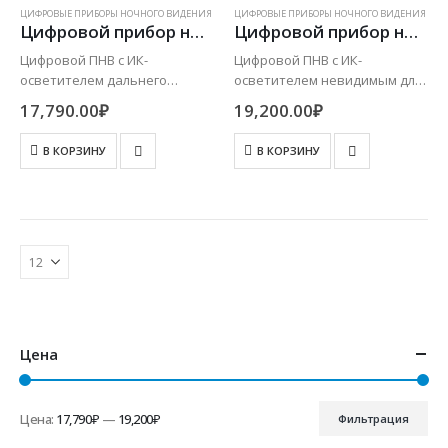
ЦИФРОВЫЕ ПРИБОРЫ НОЧНОГО ВИДЕНИЯ
ЦИФРОВЫЕ ПРИБОРЫ НОЧНОГО ВИДЕНИЯ
Цифровой прибор ночного видения YUKON SIGNAL N320 RT
Цифровой прибор ночного видения YUKON SIGNAL N340 RT
Цифровой ПНВ с ИК-
Цифровой ПНВ с ИК-
осветителем дальнего
осветителем невидимым для
действия. Обнаружение
животного. Обнаружение 250-
17,790.00
₽
19,200.00
₽
более 350 метров. Видео и
300 метров. Видео и
фотозапись. Базовое
фотозапись. Базовое
В КОРЗИНУ
В КОРЗИНУ
увеличение (4,5х) может быть
увеличение (4,5х) может быть
удвоено за счет цифрового
удвоено за счет цифрового
зума.
зума.
Цена
Цена:
17,790₽
—
19,200₽
Фильтрация
Минимальная
Максимальная