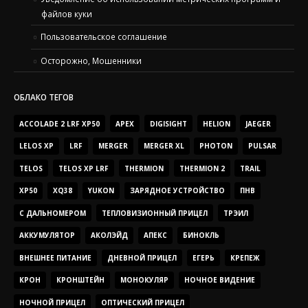
файлов куки
Пользовательское соглашение
Осторожно, Мошенники
ОБЛАКО ТЕГОВ
ACCOLADE 2 LRF XP50
APEX
DIGISIGHT
HELION
JAEGER
LELOS XP
LRF
MERGER
MERGER XL
PHOTON
PULSAR
TELOS
TELOS XP LRF
THERMION
THERMION 2
TRAIL
XP50
XQ38
YUKON
ЗАРЯДНОЕ УСТРОЙСТВО
ПНВ
С ДАЛЬНОМЕРОМ
ТЕПЛОВИЗИОННЫЙ ПРИЦЕЛ
ТРЭИЛ
АККУМУЛЯТОР
АКОЛЭЙД
АПЕКС
БИНОКЛЬ
ВНЕШНЕЕ ПИТАНИЕ
ДНЕВНОЙ ПРИЦЕЛ
ЕГЕРЬ
КРЕПЕЖ
КРОН
КРОНШТЕЙН
МОНОКУЛЯР
НОЧНОЕ ВИДЕНИЕ
НОЧНОЙ ПРИЦЕЛ
ОПТИЧЕСКИЙ ПРИЦЕЛ