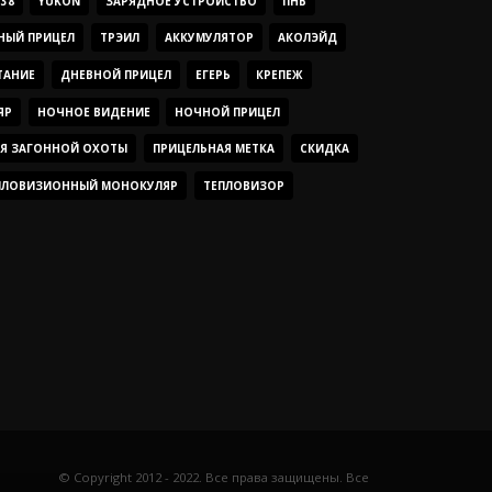
38
YUKON
ЗАРЯДНОЕ УСТРОЙСТВО
ПНВ
НЫЙ ПРИЦЕЛ
ТРЭИЛ
АККУМУЛЯТОР
АКОЛЭЙД
ТАНИЕ
ДНЕВНОЙ ПРИЦЕЛ
ЕГЕРЬ
КРЕПЕЖ
ЯР
НОЧНОЕ ВИДЕНИЕ
НОЧНОЙ ПРИЦЕЛ
ЛЯ ЗАГОННОЙ ОХОТЫ
ПРИЦЕЛЬНАЯ МЕТКА
СКИДКА
ПЛОВИЗИОННЫЙ МОНОКУЛЯР
ТЕПЛОВИЗОР
© Copyright 2012 - 2022. Все права защищены. Все