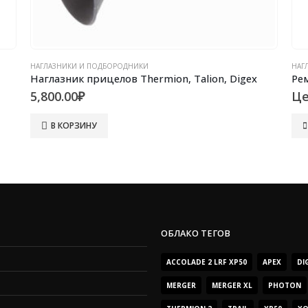
НАГЛАЗНИКИ И ПОДБОРОДНИКИ
НАГ
Ремкомплект наглазника монокуляра Challenger GS 3,5×50
Наг
Цена по запросу
Це
ЧИТАТЬ ДАЛЕЕ
ОБЛАКО ТЕГОВ
ACCOLADE 2 LRF XP50
APEX
DI
MERGER
MERGER XL
PHOTON