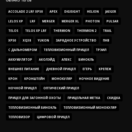
ACCOLADE 2 LRF XP50
APEX
DIGISIGHT
HELION
JAEGER
LELOS XP
LRF
MERGER
MERGER XL
PHOTON
PULSAR
TELOS
TELOS XP LRF
THERMION
THERMION 2
TRAIL
XP50
XQ38
YUKON
ЗАРЯДНОЕ УСТРОЙСТВО
ПНВ
С ДАЛЬНОМЕРОМ
ТЕПЛОВИЗИОННЫЙ ПРИЦЕЛ
ТРЭИЛ
АККУМУЛЯТОР
АКОЛЭЙД
АПЕКС
БИНОКЛЬ
ВНЕШНЕЕ ПИТАНИЕ
ДНЕВНОЙ ПРИЦЕЛ
ЕГЕРЬ
КРЕПЕЖ
КРОН
КРОНШТЕЙН
МОНОКУЛЯР
НОЧНОЕ ВИДЕНИЕ
НОЧНОЙ ПРИЦЕЛ
ОПТИЧЕСКИЙ ПРИЦЕЛ
ПРИЦЕЛ ДЛЯ ЗАГОННОЙ ОХОТЫ
ПРИЦЕЛЬНАЯ МЕТКА
СКИДКА
ТЕПЛОВИЗИОННЫЙ БИНОКЛЬ
ТЕПЛОВИЗИОННЫЙ МОНОКУЛЯР
ТЕПЛОВИЗОР
ЦИФРОВОЙ ПРИЦЕЛ