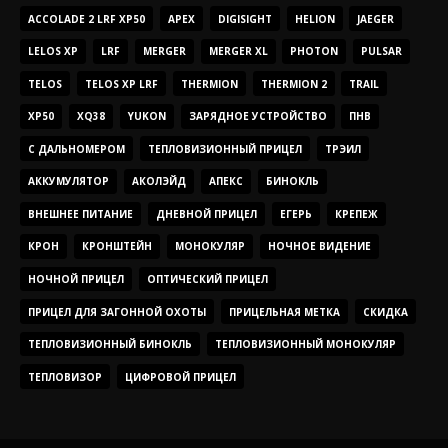
ACCOLADE 2 LRF XP50
APEX
DIGISIGHT
HELION
JAEGER
LELOS XP
LRF
MERGER
MERGER XL
PHOTON
PULSAR
TELOS
TELOS XP LRF
THERMION
THERMION 2
TRAIL
XP50
XQ38
YUKON
ЗАРЯДНОЕ УСТРОЙСТВО
ПНВ
С ДАЛЬНОМЕРОМ
ТЕПЛОВИЗИОННЫЙ ПРИЦЕЛ
ТРЭИЛ
АККУМУЛЯТОР
АКОЛЭЙД
АПЕКС
БИНОКЛЬ
ВНЕШНЕЕ ПИТАНИЕ
ДНЕВНОЙ ПРИЦЕЛ
ЕГЕРЬ
КРЕПЕЖ
КРОН
КРОНШТЕЙН
МОНОКУЛЯР
НОЧНОЕ ВИДЕНИЕ
НОЧНОЙ ПРИЦЕЛ
ОПТИЧЕСКИЙ ПРИЦЕЛ
ПРИЦЕЛ ДЛЯ ЗАГОННОЙ ОХОТЫ
ПРИЦЕЛЬНАЯ МЕТКА
СКИДКА
ТЕПЛОВИЗИОННЫЙ БИНОКЛЬ
ТЕПЛОВИЗИОННЫЙ МОНОКУЛЯР
ТЕПЛОВИЗОР
ЦИФРОВОЙ ПРИЦЕЛ